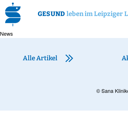
GESUND
leben im Leipziger 
News
Alle Artikel
A
© Sana Klinik