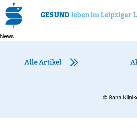
GESUND
leben im Leipziger 
News
Alle Artikel
A
© Sana Klinik