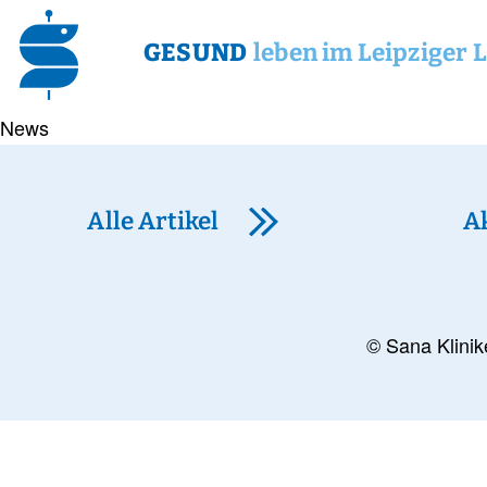
GESUND
leben im Leipziger 
News
Alle Artikel
A
© Sana Klinik