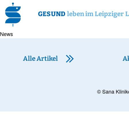
GESUND
leben im Leipziger 
News
Alle Artikel
A
© Sana Klinik